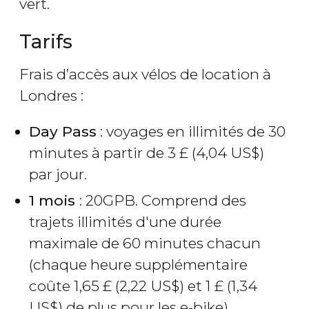
vert.
Tarifs
Frais d’accès aux vélos de location à
Londres :
Day Pass
: voyages en illimités de 30
minutes à partir de 3
£
(4,04
US$
)
par jour.
1 mois
: 20GPB. Comprend des
trajets illimités d'une durée
maximale de 60 minutes chacun
(chaque heure supplémentaire
coûte 1,65
£
(2,22
US$
) et 1
£
(1,34
US$
) de plus pour les e-bike).