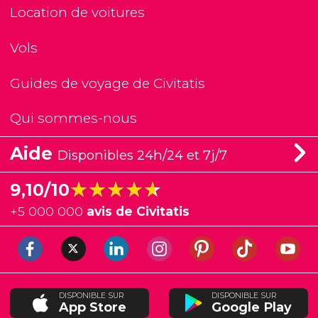
Location de voitures
Vols
Guides de voyage de Civitatis
Qui sommes-nous
Aide
Disponibles 24h/24 et 7j/7
★★★★★
★★★★★
9,10/10
+
5 000 000
avis de Civitatis
DISPONIBLE SUR
DISPONIBLE SUR
App Store
Google Play