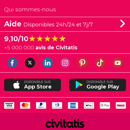
Qui sommes-nous
Aide
Disponibles 24h/24 et 7j/7
★★★★★
★★★★★
9,10/10
+
5 000 000
avis de Civitatis
DISPONIBLE SUR
DISPONIBLE SUR
App Store
Google Play