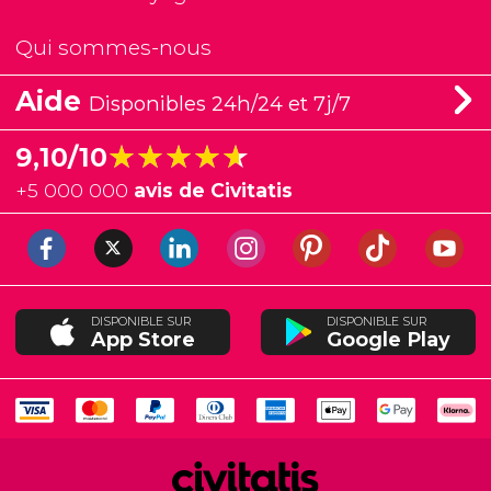
Qui sommes-nous
Aide
Disponibles 24h/24 et 7j/7
★★★★★
★★★★★
9,10/10
+
5 000 000
avis de Civitatis
DISPONIBLE SUR
DISPONIBLE SUR
App Store
Google Play