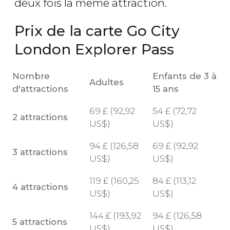
deux fois la même attraction.
Prix de la carte Go City
London Explorer Pass
Nombre
Enfants de 3 à
Adultes
d'attractions
15 ans
69
£
(92,92
54
£
(72,72
2 attractions
US$
)
US$
)
94
£
(126,58
69
£
(92,92
3 attractions
US$
)
US$
)
119
£
(160,25
84
£
(113,12
4 attractions
US$
)
US$
)
144
£
(193,92
94
£
(126,58
5 attractions
US$
)
US$
)