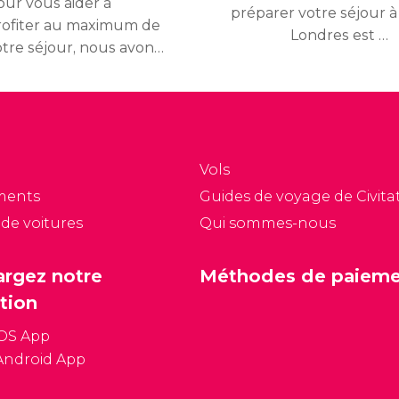
our vous aider à
préparer votre séjour à
rofiter au maximum de
Londres est de
otre séjour, nous avons
commencer par
aboré un itinéraire de
répondre aux questions
ois jours qui vous
basiques qui viennent
ermettra de découvrir
généralement à l'esprit
s endroits
avant le grand départ :
mblématiques de la
Vols
lle. Découvrez ce qu'il
ments
Guides de voyage de Civitat
ut voir à Londres en
 de voitures
Qui sommes-nous
ois jours.
argez notre
Méthodes de paiem
tion
iOS App
Android App