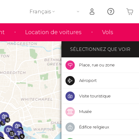
Français
Votre panier est vide
nt
Location de voitures
Vols
SÉLECTIONNEZ QUE VOIR
Place, rue ou zone
Aéroport
Visite touristique
Musée
Édifice religieux