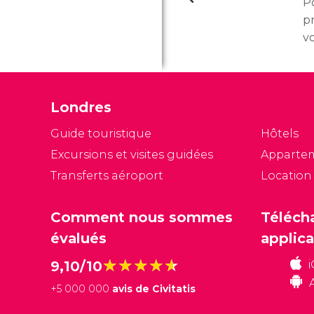
P
p
v
él
tr
p
Londres
le
e
Guide touristique
Hôtels
vi
Excursions et visites guidées
Apparte
fa
Transferts aéroport
Location
tr
Comment nous sommes
Téléch
évalués
applica
★★★★★
★★★★★
9,10/10
+
5 000 000
avis de Civitatis