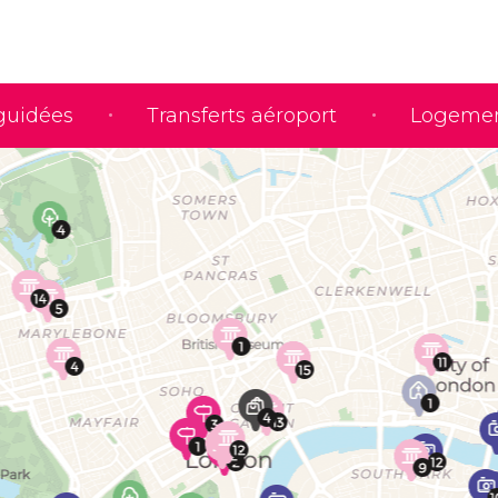
 guidées
Transferts aéroport
Logeme