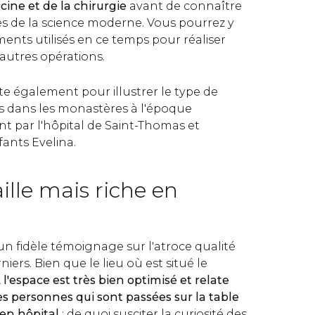
cine et de la chirurgie
avant de connaître
s de la science moderne. Vous pourrez y
ments utilisés en ce temps pour réaliser
autres opérations.
ite également pour illustrer le type de
s dans les monastères à l'époque
nt par l'hôpital de Saint-Thomas et
fants Evelina.
aille mais riche en
n fidèle témoignage sur l'atroce qualité
niers. Bien que le lieu où est situé le
,
l'espace est très bien optimisé et relate
les personnes qui sont passées sur la table
ien hôpital
;
de quoi susciter la curiosité des