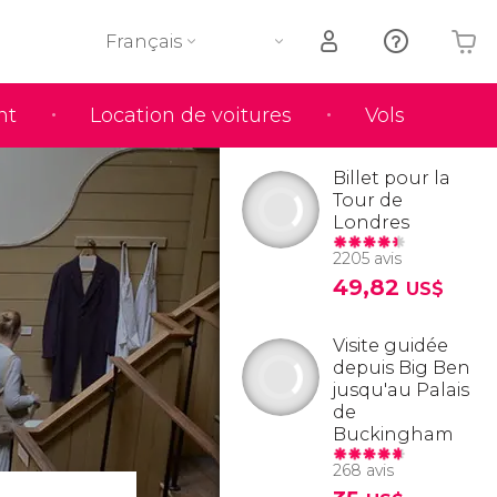
Français
nt
Location de voitures
Vols
Votre panier est vide
Billet pour la
Tour de
Londres
2205 avis
49,82
US$
Visite guidée
depuis Big Ben
jusqu'au Palais
de
Buckingham
268 avis