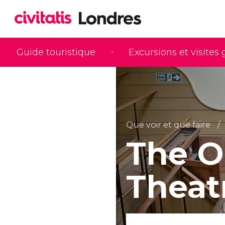
Guide touristique
Excursions et visites
Que voir et que faire
The O
Theat