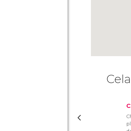
Cela
C
C
p