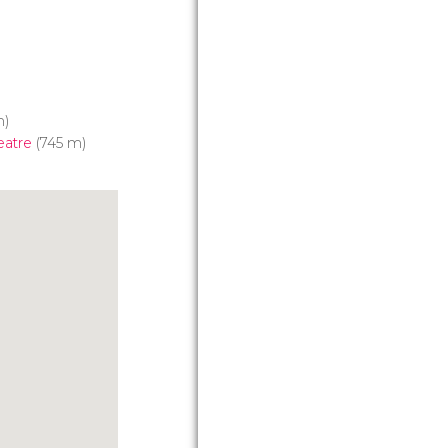
m)
eatre
(745 m)