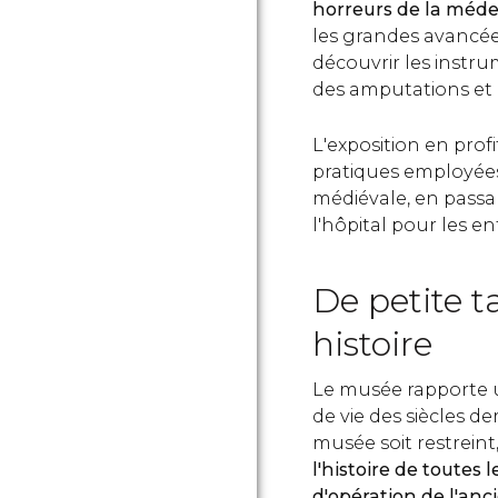
horreurs de la méde
les grandes avancée
découvrir les instru
des amputations et 
L'exposition en prof
pratiques employée
médiévale, en passa
l'hôpital pour les en
De petite t
histoire
Le musée rapporte u
de vie des siècles der
musée soit restreint
l'histoire de toutes 
d'opération de l'anc