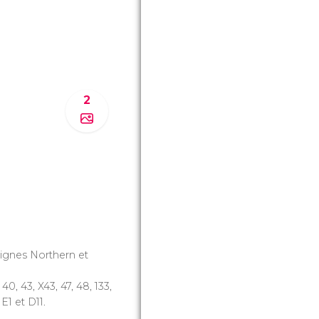
2
 lignes Northern et
, 40, 43, X43, 47, 48, 133,
 E1 et D11.