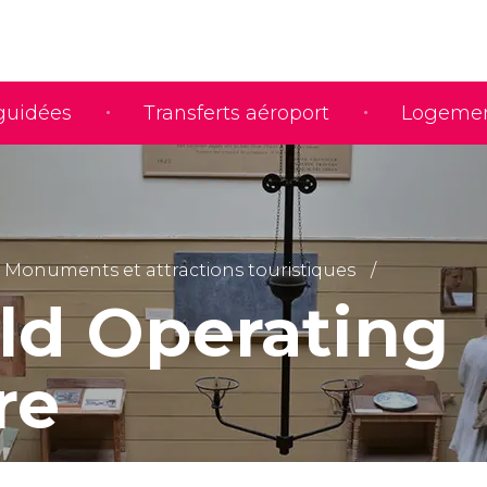
 guidées
Transferts aéroport
Logeme
Monuments et attractions touristiques
ld Operating
re