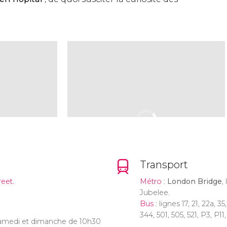
Transport
reet.
Métro
:
London Bridge
,
Jubelee.
Bus
: lignes 17, 21, 22a, 35
344, 501, 505, 521, P3, P11,
 samedi et dimanche de 10h30