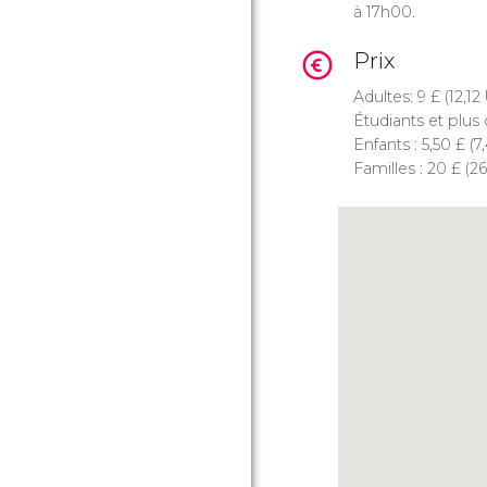
à 17h00.
Prix
Adultes: 9
£
(12,12
Étudiants et plus 
Enfants : 5,50
£
(7
Familles : 20
£
(26