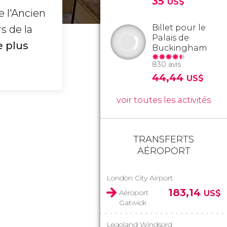
35
US$
e l'Ancien
Billet pour le
s de la
Palais de
e plus
Buckingham
830 avis
44,44
US$
voir toutes les activités
TRANSFERTS
AÉROPORT
London City Airport
183,14
Aéroport
US$
Gatwick
Legoland Windsord