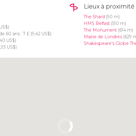
Lieux à proximité
The Shard
(90 m)
HMS Belfast
(510 m)
US$
)
The Monument
(614 m)
de 60 ans : 7
£
(9,42
US$
)
Mairie de Londres
(629 
,40
US$
)
Shakespeare's Globe Th
,93
US$
)
Cliquez ici pour utiliser la
carte