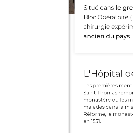
Situé dans
le gr
Bloc Opératoire (
chirurgie expéri
ancien du pays
.
L'Hôpital 
Les premières mentio
Saint-Thomas remonten
monastère où les mo
malades dans la misè
Réforme, le monastè
en 1551.