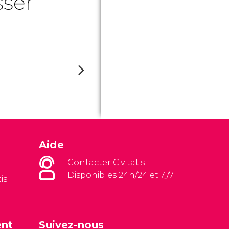
sser
Aide
Contacter Civitatis
Disponibles 24h/24 et 7j/7
is
ent
Suivez-nous