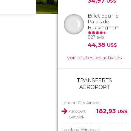
34,97
US$
Billet pour le
Palais de
Buckingham
827 avis
44,38
US$
voir toutes les activités
TRANSFERTS
AÉROPORT
London City Airport
182,93
Aéroport
US$
Gatwick
Legoland Windsord