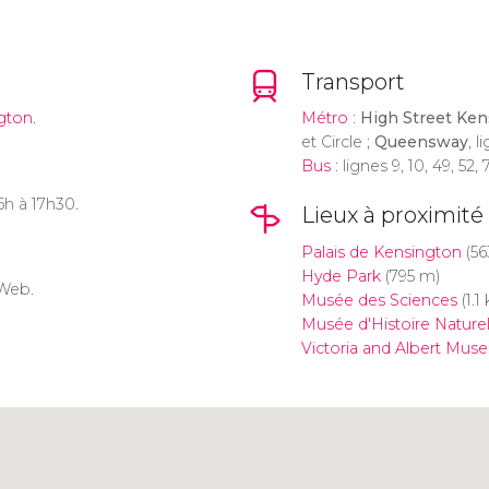
Transport
gton.
Métro
:
High Street Ken
et Circle ;
Queensway
, l
Bus
: lignes 9, 10, 49, 52,
6h à 17h30.
Lieux à proximité
Palais de Kensington
(56
Hyde Park
(795 m)
 Web.
Musée des Sciences
(1.1
Musée d'Histoire Nature
Victoria and Albert Mus
Cliquez ici pour utiliser la
carte