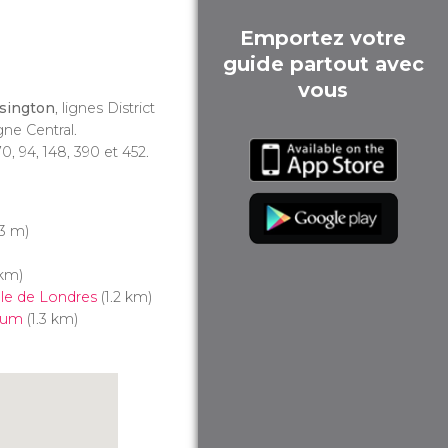
Emportez votre
guide partout avec
vous
sington
, lignes District
igne Central.
 70, 94, 148, 390 et 452.
3 m)
 km)
lle de Londres
(1.2 km)
eum
(1.3 km)