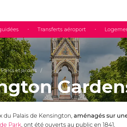
 guidées
Transferts aéroport
Logeme
Parcs et jardins
ngton Garden
ux du Palais de Kensington,
aménagés sur une
de Park
, ont été ouverts au public en 1841.