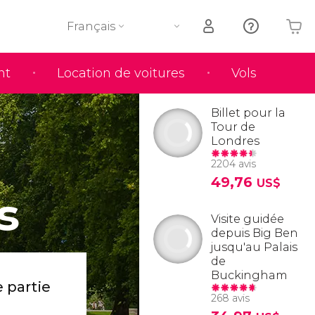
Français
nt
Location de voitures
Vols
Votre panier est vide
Billet pour la
Tour de
Londres
2204 avis
49,76
US$
s
Visite guidée
depuis Big Ben
jusqu'au Palais
de
Buckingham
 partie
268 avis