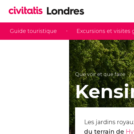
Guide touristique
Excursions et visites
Que voir et que faire
Kensi
Les jardins roya
du terrain de
Hy