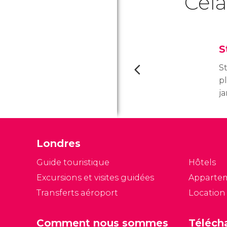
Cela
S
St
p
ja
C
ve
c
Londres
d
B
Guide touristique
Hôtels
Excursions et visites guidées
Apparte
Transferts aéroport
Location
Comment nous sommes
Téléch