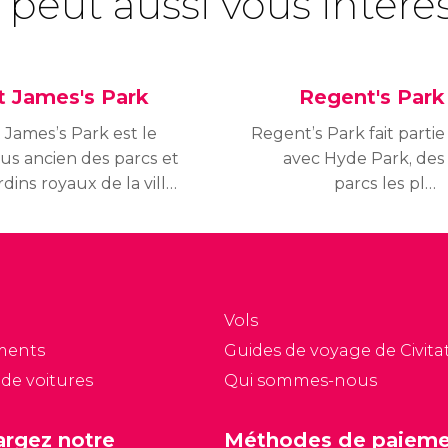
 peut aussi vous intére
t James's Park
Regent's Park
 James’s Park est le
Regent’s Park fait partie
lus ancien des parcs et
avec Hyde Park, des
rdins royaux de la ville.
parcs les plus
e véritable poumon
populaires et prisés par
rt est situé en plein
les habitants de
œur de Londres, à côté
Londres.
u Palais de
uckingham.
Vols
ments
Guides de voyage de Civitat
 de voitures
Qui sommes-nous
argez notre
Méthodes de paiem