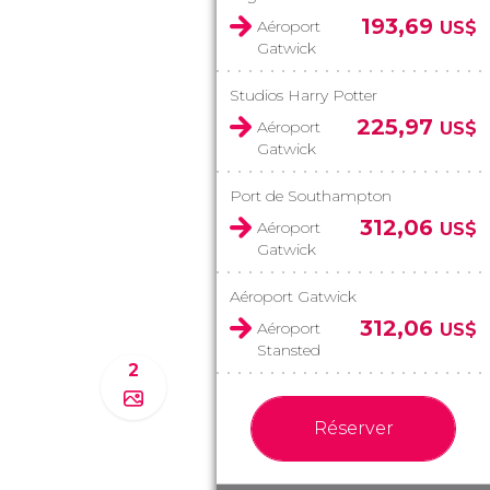
193,69
Aéroport
US$
Gatwick
Studios Harry Potter
225,97
Aéroport
US$
Gatwick
Port de Southampton
312,06
Aéroport
US$
Gatwick
Aéroport Gatwick
312,06
Aéroport
US$
Stansted
2
Réserver