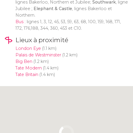
lignes Bakerloo, Northern et Jubilee;
Southwark
, ligne
Jubilee ;
Elephant & Castle
, lignes Bakerloo et
Northern.
Bus
: lignes 1, 3, 12, 45, 53, 59, 63, 68, 100, 159, 168, 171,
172, 176,188, 344, 360, 453 et C10.
Lieux à proximité
London Eye
(1.1 km)
Palais de Westminster
(1.2 km)
Big Ben
(1.2 km)
Tate Modern
(1.4 km)
Tate Britain
(1.4 km)
Cliquez ici pour utiliser la carte